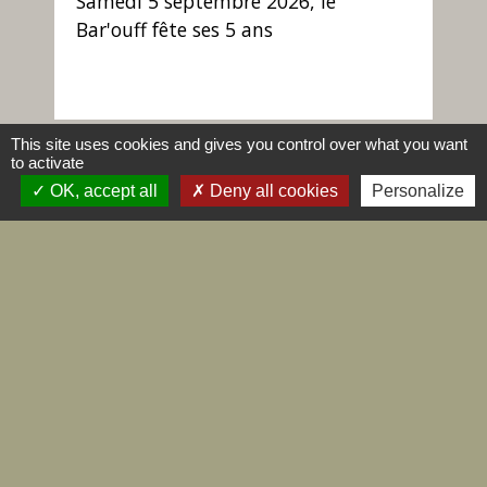
Samedi 5 septembre 2026, le
Bar'ouff fête ses 5 ans
This site uses cookies and gives you control over what you want
to activate
keyboard_arrow_left
keyboard_arrow_right
OK, accept all
Deny all cookies
Personalize
Evénements à venir
Voir tout
Edito
Voir tout