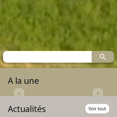
search
A la une
Previous
Next
chevron_left
chevron_right
Actualités
Voir tout