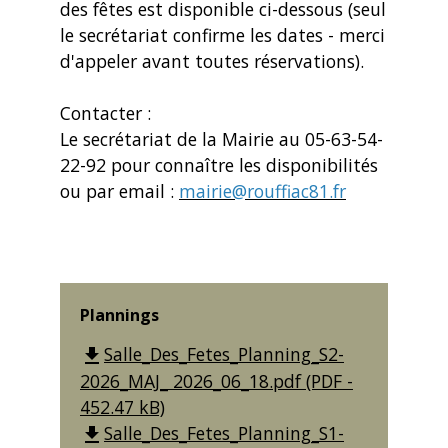
des fêtes est disponible ci-dessous (seul
le secrétariat confirme les dates - merci
d'appeler avant toutes réservations).
Contacter :
Le secrétariat de la Mairie au 05-63-54-
22-92 pour connaître les disponibilités
ou par email :
mairie@rouffiac81.fr
Plannings
Salle_Des_Fetes_Planning_S2-
file_download
2026_MAJ_ 2026_06_18.pdf (PDF -
452.47 kB)
Salle_Des_Fetes_Planning_S1-
file_download